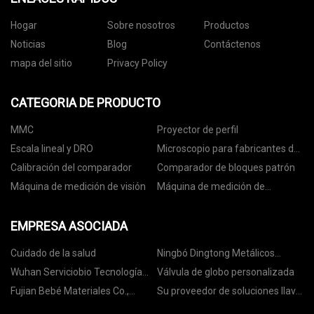
Hogar
Sobre nosotros
Productos
Noticias
Blog
Contáctenos
mapa del sitio
Privacy Policy
CATEGORIA DE PRODUCTO
MMC
Proyector de perfil
Escala lineal y DRO
Microscopio para fabricantes de
herramientas
Calibración del comparador
Comparador de bloques patrón
Máquina de medición de visión
Máquina de medición de
superficies
EMPRESA ASOCIADA
Cuidado de la salud
Ningbó Dingtong Metálicos
Productos Co., Limitado
Wuhan Serviciobio Tecnología
Válvula de globo personalizada
Co., Limitado.
Fujian Bebé Materiales Co.,
Su proveedor de soluciones llave
Limitado.
en mano de la A-a la-Z para