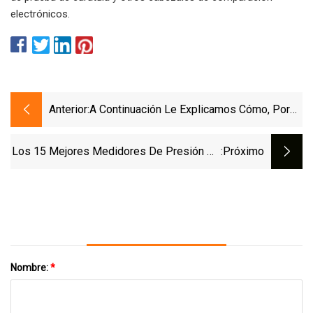
electrónicos.
Anterior:
A Continuación Le Explicamos Cómo, Por
Qué Y Dónde Probar Su Equipo De Enlatado
Para La Temporada De Conservación De
Los 15 Mejores Medidores De Presión De
:próximo
Alimentos [columna De Extensión,
Neumáticos Para Tener En Su Automóvil
Preguntas Y Respuestas]
Nombre:
*