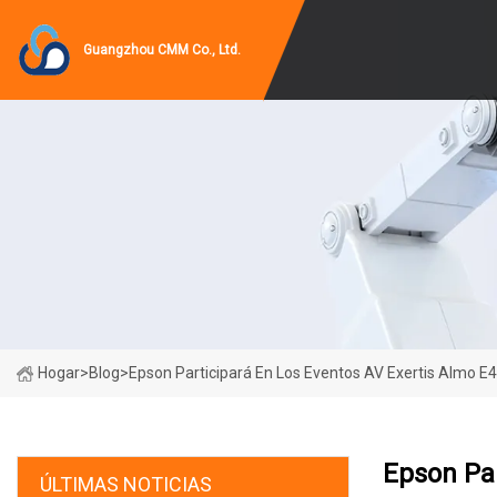
Guangzhou CMM Co., Ltd.
Hogar
>
Blog
>
Epson Participará En Los Eventos AV Exertis Almo E
Epson Par
ÚLTIMAS NOTICIAS