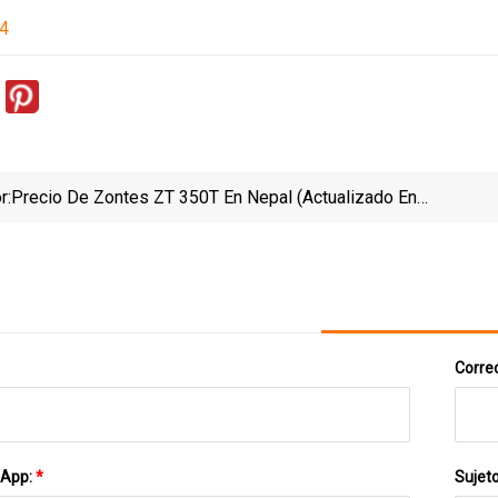
24
r:
Precio De Zontes ZT 350T En Nepal (actualizado En
Agosto De 2023)
Correo
sApp:
*
Sujet