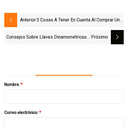
Anterior:
3 Cosas A Tener En Cuenta Al Comprar Una
Envasadora A Presión
Consejos Sobre Llaves Dinamométricas Y
:próximo
Mejores Prácticas Con Algunos De Los
Fabricantes Más Importantes De La
Industria
Nombre:
*
Correo electrónico:
*