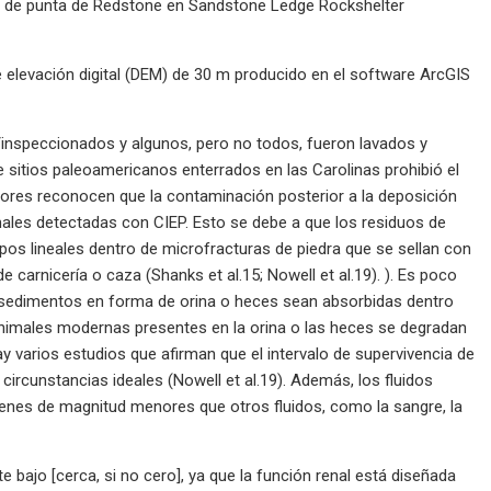
 de punta de Redstone en Sandstone Ledge Rockshelter
 elevación digital (DEM) de 30 m producido en el software ArcGIS
inspeccionados y algunos, pero no todos, fueron lavados y
e sitios paleoamericanos enterrados en las Carolinas prohibió el
autores reconocen que la contaminación posterior a la deposición
ales detectadas con CIEP. Esto se debe a que los residuos de
os lineales dentro de microfracturas de piedra que se sellan con
 carnicería o caza (Shanks et al.15; Nowell et al.19). ). Es poco
s sedimentos en forma de orina o heces sean absorbidas dentro
nimales modernas presentes en la orina o las heces se degradan
ay varios estudios que afirman que el intervalo de supervivencia de
 circunstancias ideales (Nowell et al.19). Además, los fluidos
enes de magnitud menores que otros fluidos, como la sangre, la
 bajo [cerca, si no cero], ya que la función renal está diseñada