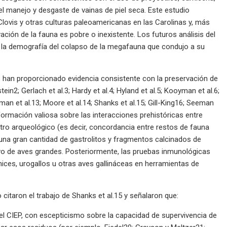
el manejo y desgaste de vainas de piel seca. Este estudio
Clovis y otras culturas paleoamericanas en las Carolinas y, más
ción de la fauna es pobre o inexistente. Los futuros análisis del
 la demografía del colapso de la megafauna que condujo a su
 han proporcionado evidencia consistente con la preservación de
n2; Gerlach et al.3; Hardy et al.4; Hyland et al.5; Kooyman et al.6;
 et al.13; Moore et al.14; Shanks et al.15; Gill-King16; Seeman
formación valiosa sobre las interacciones prehistóricas entre
ro arqueológico (es decir, concordancia entre restos de fauna
una gran cantidad de gastrolitos y fragmentos calcinados de
vo de aves grandes. Posteriormente, las pruebas inmunológicas
ices, urogallos u otras aves gallináceas en herramientas de
 citaron el trabajo de Shanks et al.15 y señalaron que:
del CIEP, con escepticismo sobre la capacidad de supervivencia de