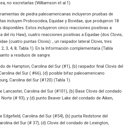
, no excretarlas (Williamson et al.1).
erramientas de piedra paleoamericanas incluyeron pruebas de
xtintas incluyen Proboscidea, Equidae y Bovidae, que produjeron 18
 disponibles. Estos incluyeron cinco reacciones positivas a
del río Haw), cuatro reacciones positivas a Equidae (dos Clovis,
ae (cuatro puntas Clovis). , un raspador lateral Clovis, tres
, 3, 4, 8; Tabla 1). En la Información complementaria (Tabla
uanto a residuos de sangre.
 de Hampton, Carolina del Sur (#1), (b) raspador final Clovis del
Carolina del Sur ( #66), (d) posible bifaz paleoamericano
rg, Carolina del Sur (#120) (Tabla 1).
 Lancaster, Carolina del Sur (#101), (b) Base Clovis del condado
l Norte (# 93), y (d) punto Beaver Lake del condado de Aiken,
Edgefield, Carolina del Sur (#54), (b) punta Redstone del
rolina del Sur (# 37), (d) Clovis del condado de Lexington,