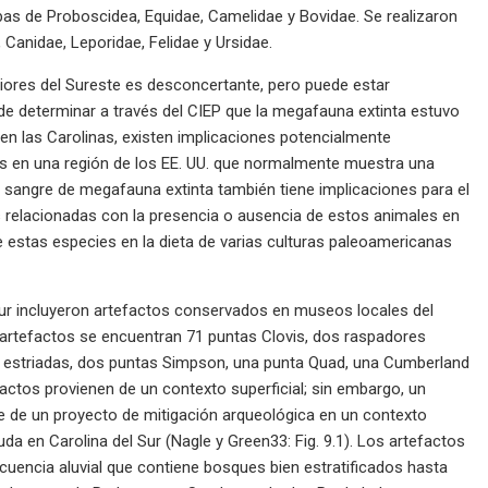
ebas de Proboscidea, Equidae, Camelidae y Bovidae. Se realizaron
 Canidae, Leporidae, Felidae y Ursidae.
riores del Sureste es desconcertante, pero puede estar
de determinar a través del CIEP que la megafauna extinta estuvo
n las Carolinas, existen implicaciones potencialmente
es en una región de los EE. UU. que normalmente muestra una
e sangre de megafauna extinta también tiene implicaciones para el
 relacionadas con la presencia o ausencia de estos animales en
 de estas especies en la dieta de varias culturas paleoamericanas
Sur incluyeron artefactos conservados en museos locales del
s artefactos se encuentran 71 puntas Clovis, dos raspadores
e estriadas, dos puntas Simpson, una punta Quad, una Cumberland
factos provienen de un contexto superficial; sin embargo, un
 de un proyecto de mitigación arqueológica en un contexto
uda en Carolina del Sur (Nagle y Green33: Fig. 9.1). Los artefactos
encia aluvial que contiene bosques bien estratificados hasta