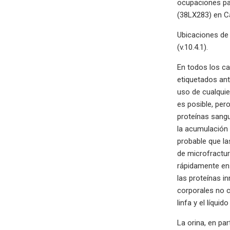
ocupaciones pa
(38LX283) en Ca
Ubicaciones de 
(v.10.4.1).
En todos los c
etiquetados ant
uso de cualquie
es posible, pe
proteínas sangu
la acumulación 
probable que l
de microfractu
rápidamente en 
las proteínas in
corporales no c
linfa y el líquid
La orina, en pa