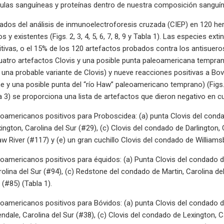
lulas sanguíneas y proteínas dentro de nuestra composición sanguínea
tados del análisis de inmunoelectroforesis cruzada (CIEP) en 120 h
s y existentes (Figs. 2, 3, 4, 5, 6, 7, 8, 9 y Tabla 1). Las especies e
tivas, o el 15% de los 120 artefactos probados contra los antisueros
atro artefactos Clovis y una posible punta paleoamericana temprana 
una probable variante de Clovis) y nueve reacciones positivas a Bovid
 y una posible punta del “río Haw” paleoamericano temprano) (Figs. 2
3) se proporciona una lista de artefactos que dieron negativo en c
oamericanos positivos para Proboscidea: (a) punta Clovis del condado
ngton, Carolina del Sur (#29), (c) Clovis del condado de Darlington, 
 River (#117) y (e) un gran cuchillo Clovis del condado de Williamsbu
oamericanos positivos para équidos: (a) Punta Clovis del condado de
olina del Sur (#94), (c) Redstone del condado de Martin, Carolina de
 (#85) (Tabla 1).
oamericanos positivos para Bóvidos: (a) punta Clovis del condado de 
ndale, Carolina del Sur (#38), (c) Clovis del condado de Lexington, Ca