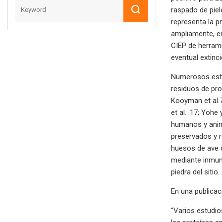
raspado de piel
representa la p
ampliamente, en
CIEP de herram
eventual extinci
Numerosos estud
residuos de prot
Kooyman et al.7
et al. .17; Yoh
humanos y anima
preservados y r
huesos de ave 
mediante inmuno
piedra del sitio
En una publicaci
“Varios estudio