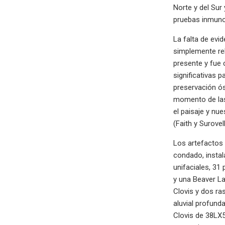
Norte y del Sur
pruebas inmunol
La falta de evi
simplemente rel
presente y fue
significativas 
preservación ós
momento de las 
el paisaje y nu
(Faith y Surovell
Los artefactos 
condado, instal
unifaciales, 3
y una Beaver La
Clovis y dos r
aluvial profunda
Clovis de 38LX