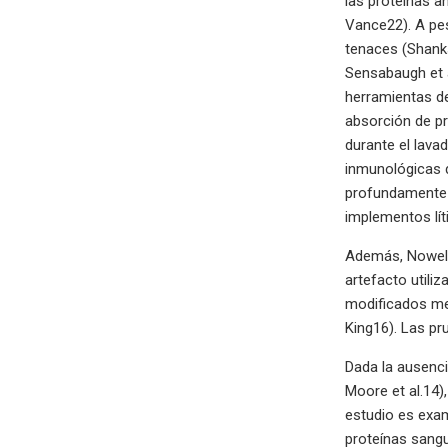
las proteínas a
Vance22). A pes
tenaces (Shanks
Sensabaugh et a
herramientas de
absorción de pr
durante el lava
inmunológicas 
profundamente i
implementos lít
Además, Nowell 
artefacto utiliz
modificados med
King16). Las pr
Dada la ausenci
Moore et al.14)
estudio es exa
proteínas sangu