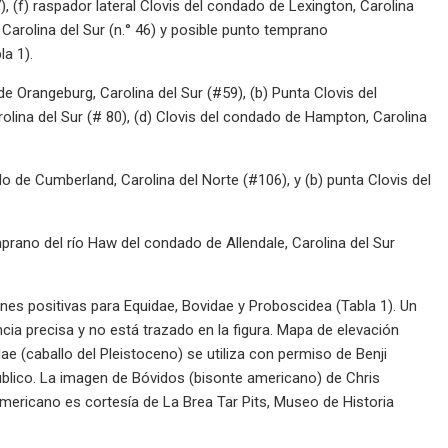
7), (f) raspador lateral Clovis del condado de Lexington, Carolina
e Carolina del Sur (n.° 46) y posible punto temprano
la 1).
 Orangeburg, Carolina del Sur (#59), (b) Punta Clovis del
rolina del Sur (# 80), (d) Clovis del condado de Hampton, Carolina
 de Cumberland, Carolina del Norte (#106), y (b) punta Clovis del
rano del río Haw del condado de Allendale, Carolina del Sur
es positivas para Equidae, Bovidae y Proboscidea (Tabla 1). Un
cia precisa y no está trazado en la figura. Mapa de elevación
ae (caballo del Pleistoceno) se utiliza con permiso de Benji
blico. La imagen de Bóvidos (bisonte americano) de Chris
ericano es cortesía de La Brea Tar Pits, Museo de Historia