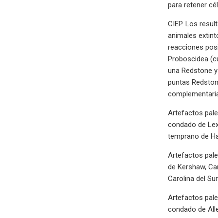
para retener cé
CIEP. Los resul
animales extinto
reacciones posi
Proboscidea (cu
una Redstone y 
puntas Redstone
complementaria 
Artefactos pale
condado de Lexi
temprano de Haw
Artefactos pale
de Kershaw, Car
Carolina del Sur
Artefactos pale
condado de Alle