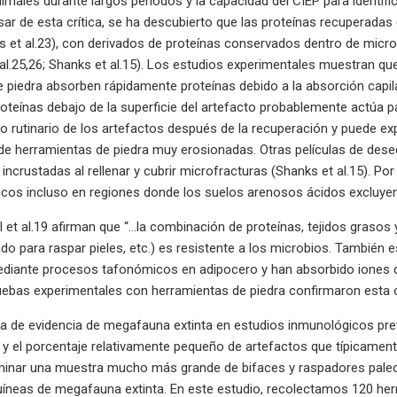
nimales durante largos períodos y la capacidad del CIEP para identifi
ar de esta crítica, se ha descubierto que las proteínas recuperada
 et al.23), con derivados de proteínas conservados dentro de microf
l.25,26; Shanks et al.15). Los estudios experimentales muestran que
 piedra absorben rápidamente proteínas debido a la absorción capilar
oteínas debajo de la superficie del artefacto probablemente actúa pa
do rutinario de los artefactos después de la recuperación y puede e
de herramientas de piedra muy erosionadas. Otras películas de des
ncrustadas al rellenar y cubrir microfracturas (Shanks et al.15). Por
icos incluso en regiones donde los suelos arenosos ácidos excluyen l
et al.19 afirman que “…la combinación de proteínas, tejidos grasos 
ado para raspar pieles, etc.) es resistente a los microbios. También e
iante procesos tafonómicos en adipocero y han absorbido iones de c
uebas experimentales con herramientas de piedra confirmaron esta 
a de evidencia de megafauna extinta en estudios inmunológicos prev
, y el porcentaje relativamente pequeño de artefactos que típicament
minar una muestra mucho más grande de bifaces y raspadores paleoa
íneas de megafauna extinta. En este estudio, recolectamos 120 her