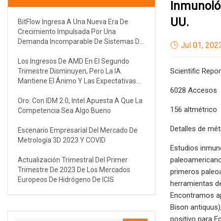
Inmunológ
UU.
BitFlow Ingresa A Una Nueva Era De
Crecimiento Impulsada Por Una
Demanda Incomparable De Sistemas De
Jul 01, 202
Visión De Mayor Velocidad
Los Ingresos De AMD En El Segundo
Scientific Repo
Trimestre Disminuyen, Pero La IA
Mantiene El Ánimo Y Las Expectativas
6028 Accesos
Altas
Oro: Con IDM 2.0, Intel Apuesta A Que La
156 altmétrico
Competencia Sea Algo Bueno
Detalles de mét
Escenario Empresarial Del Mercado De
Metrología 3D 2023 Y COVID
Estudios inmuno
paleoamericanos
Actualización Trimestral Del Primer
Trimestre De 2023 De Los Mercados
primeros paleo
Europeos De Hidrógeno De ICIS
herramientas de
Encontramos apo
Bison antiquus)
positivo para E