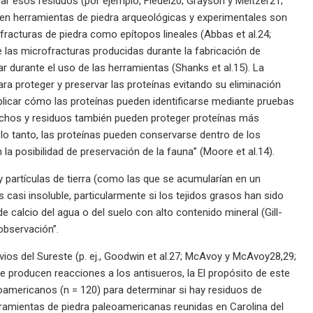
car esos residuos (por ejemplo, Fiedel20; Grayson y Meltzer21;
s en herramientas de piedra arqueológicas y experimentales son
racturas de piedra como epítopos lineales (Abbas et al.24;
 las microfracturas producidas durante la fabricación de
 durante el uso de las herramientas (Shanks et al.15). La
ra proteger y preservar las proteínas evitando su eliminación
xplicar cómo las proteínas pueden identificarse mediante pruebas
echos y residuos también pueden proteger proteínas más
 lo tanto, las proteínas pueden conservarse dentro de los
a posibilidad de preservación de la fauna” (Moore et al.14).
y partículas de tierra (como las que se acumularían en un
s casi insoluble, particularmente si los tejidos grasos han sido
alcio del agua o del suelo con alto contenido mineral (Gill-
observación”.
ios del Sureste (p. ej., Goodwin et al.27; McAvoy y McAvoy28,29;
e producen reacciones a los antisueros, la El propósito de este
mericanos (n = 120) para determinar si hay residuos de
ramientas de piedra paleoamericanas reunidas en Carolina del