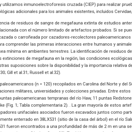
 y utilizamos inmunoelectroforesis cruzada (CIEP) para realizar pru
ógicas adicionales para los animales existentes, incluidos Cervidae,
dencia de residuos de sangre de megafauna extinta de estudios ante
acionada con el número limitado de artefactos probados. Si se pue
 cazada o carroñeada por cazadores-recolectores paleoamericanos e
para comprender las primeras interacciones entre humanos y animal
ea mínima en ambientes terrestres. La identificación de residuos d
extinciones de megafauna en la región, las condiciones ecológicas
estras suposiciones sobre la disponibilidad y la importancia relativa
30; Gill et al.31; Russell et al.32).
paleoamericanos (n = 120) recopilados en Carolina del Norte y del 
aciones militares, universidades y colecciones privadas. Entre esto
1 puntas paleoamericanas tempranas del río Haw, 11 puntas Redston
ke (Fig. 1; Tabla complementaria 2). . La gran mayoría de estos arte
aspadores unifaciales asociados fueron excavados juntos como parte
mente enterrado en 38LX531 (sitio de la casa del árbol) en el río Sal
531 fueron encontrados a una profundidad de más de 2 m en una secu