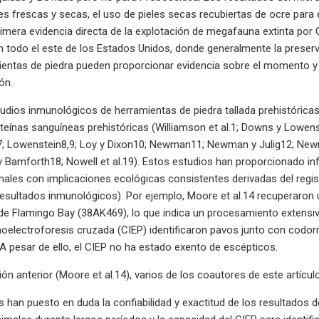
es frescas y secas, el uso de pieles secas recubiertas de ocre para 
rimera evidencia directa de la explotación de megafauna extinta por 
 todo el este de los Estados Unidos, donde generalmente la preserva
ientas de piedra pueden proporcionar evidencia sobre el momento y
ón.
ios inmunológicos de herramientas de piedra tallada prehistóricas
eínas sanguíneas prehistóricas (Williamson et al.1; Downs y Lowenstei
; Lowenstein8,9; Loy y Dixon10; Newman11; Newman y Julig12; Newman
e y Bamforth18; Nowell et al.19). Estos estudios han proporcionado in
les con implicaciones ecológicas consistentes derivadas del regist
esultados inmunológicos). Por ejemplo, Moore et al.14 recuperaron 
de Flamingo Bay (38AK469), lo que indica un procesamiento extensi
electroforesis cruzada (CIEP) identificaron pavos junto con codorn
. A pesar de ello, el CIEP no ha estado exento de escépticos.
ón anterior (Moore et al.14), varios de los coautores de este artículo
s han puesto en duda la confiabilidad y exactitud de los resultados 