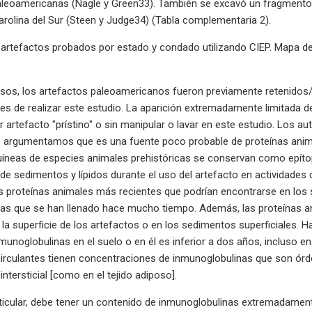
leoamericanas (Nagle y Green33). También se excavó un fragmento
rolina del Sur (Steen y Judge34) (Tabla complementaria 2).
artefactos probados por estado y condado utilizando CIEP. Mapa de
asos, los artefactos paleoamericanos fueron previamente retenidos/
es de realizar este estudio. La aparición extremadamente limitada d
r artefacto "prístino" o sin manipular o lavar en este estudio. Los 
ro argumentamos que es una fuente poco probable de proteínas anim
íneas de especies animales prehistóricas se conservan como epítop
de sedimentos y lípidos durante el uso del artefacto en actividades de
as proteínas animales más recientes que podrían encontrarse en lo
ras que se han llenado hace mucho tiempo. Además, las proteínas a
la superficie de los artefactos o en los sedimentos superficiales. H
munoglobulinas en el suelo o en él es inferior a dos años, incluso en
irculantes tienen concentraciones de inmunoglobulinas que son órd
o intersticial [como en el tejido adiposo].
rticular, debe tener un contenido de inmunoglobulinas extremadamente