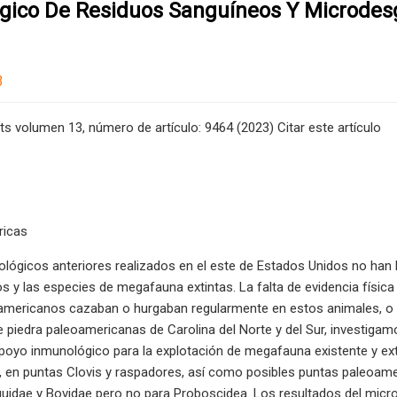
ico De Residuos Sanguíneos Y Microdesgas
3
rts volumen 13, número de artículo: 9464 (2023) Citar este artículo
ricas
lógicos anteriores realizados en el este de Estados Unidos no han 
 y las especies de megafauna extintas. La falta de evidencia física 
americanos cazaban o hurgaban regularmente en estos animales, o 
 piedra paleoamericanas de Carolina del Norte y del Sur, investiga
yo inmunológico para la explotación de megafauna existente y exti
, en puntas Clovis y raspadores, así como posibles puntas paleoame
quidae y Bovidae pero no para Proboscidea. Los resultados del micro