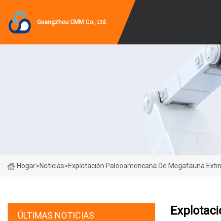
Guangzhou CMM Co., Ltd.
Hogar
>
Noticias
>
Explotación Paleoamericana De Megafauna Extinta
Explotac
ÚLTIMAS NOTICIAS