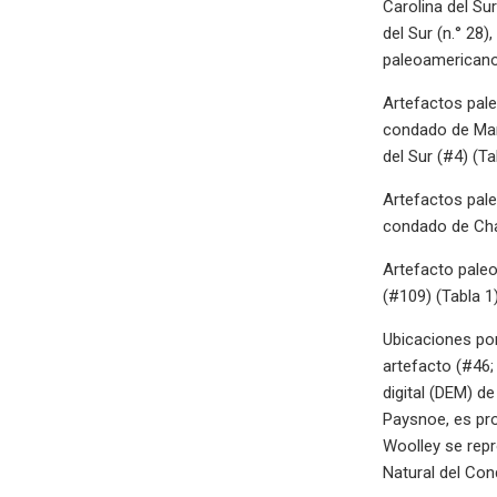
Carolina del Sur
del Sur (n.° 28)
paleoamericano 
Artefactos pale
condado de Marl
del Sur (#4) (Ta
Artefactos pale
condado de Char
Artefacto paleo
(#109) (Tabla 1)
Ubicaciones por
artefacto (#46;
digital (DEM) d
Paysnoe, es pro
Woolley se rep
Natural del Co