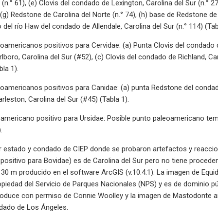
 (n.° 61), (e) Clovis del condado de Lexington, Carolina del Sur (n.° 2
, (g) Redstone de Carolina del Norte (n.° 74), (h) base de Redstone d
del río Haw del condado de Allendale, Carolina del Sur (n.° 114) (Tab
oamericanos positivos para Cervidae: (a) Punta Clovis del condado de
boro, Carolina del Sur (#52), (c) Clovis del condado de Richland, Ca
bla 1).
oamericanos positivos para Canidae: (a) punta Redstone del condado
leston, Carolina del Sur (#45) (Tabla 1).
americano positivo para Ursidae: Posible punto paleoamericano temp
.
 estado y condado de CIEP donde se probaron artefactos y reaccion
 positivo para Bovidae) es de Carolina del Sur pero no tiene proceden
e 30 m producido en el software ArcGIS (v.10.4.1). La imagen de Equid
piedad del Servicio de Parques Nacionales (NPS) y es de dominio pú
roduce con permiso de Connie Woolley y la imagen de Mastodonte am
ndado de Los Ángeles.