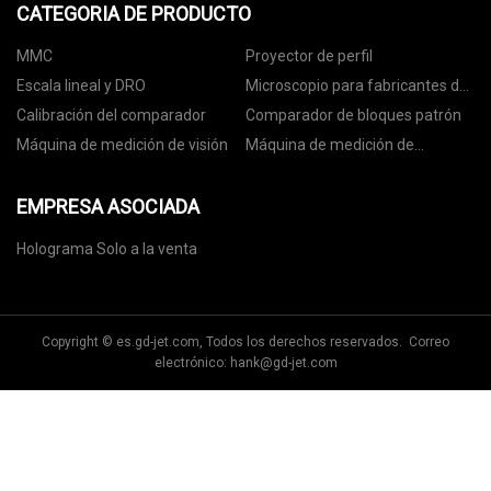
CATEGORIA DE PRODUCTO
MMC
Proyector de perfil
Escala lineal y DRO
Microscopio para fabricantes de
herramientas
Calibración del comparador
Comparador de bloques patrón
Máquina de medición de visión
Máquina de medición de
superficies
EMPRESA ASOCIADA
Holograma Solo a la venta
Copyright © es.gd-jet.com, Todos los derechos reservados. Correo
electrónico:
hank@gd-jet.com