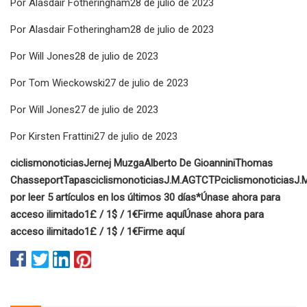
Por Alasdair Fotheringham28 de julio de 2023
Por Alasdair Fotheringham28 de julio de 2023
Por Will Jones28 de julio de 2023
Por Tom Wieckowski27 de julio de 2023
Por Will Jones27 de julio de 2023
Por Kirsten Frattini27 de julio de 2023
ciclismonoticias
Jernej Muzga
Alberto De Gioannini
Thomas
Chasseport
Tapas
ciclismonoticias
J.M.
AG
TC
TP
ciclismonoticias
J.
por leer 5 artículos en los últimos 30 días*
Únase ahora para
acceso ilimitado
1£ / 1$ / 1€
Firme aquí
Únase ahora para
acceso ilimitado
1£ / 1$ / 1€
Firme aquí